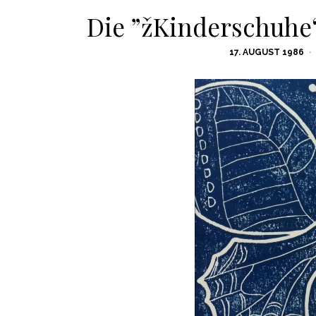
Die ”žKinderschuhe“ 
POSTED
17. AUGUST 1986
ON