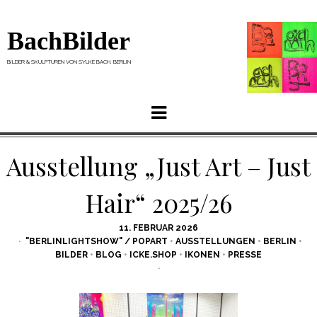
BachBilder
BILDER & SKULPTUREN VON SYLKE BACH, BERLIN
Menu
Ausstellung „Just Art – Just
Hair“ 2025/26
POSTED
11. FEBRUAR 2026
ON
"BERLINLIGHTSHOW" / POPART
•
AUSSTELLUNGEN
•
BERLIN
•
BILDER
•
BLOG
•
ICKE.SHOP
•
IKONEN
•
PRESSE