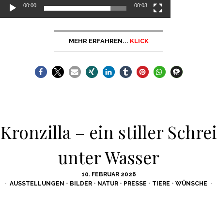
00:00
00:03
MEHR ERFAHREN...
KLICK
Kronzilla – ein stiller Schrei
unter Wasser
POSTED
10. FEBRUAR 2026
ON
AUSSTELLUNGEN
•
BILDER
•
NATUR
•
PRESSE
•
TIERE
•
WÜNSCHE