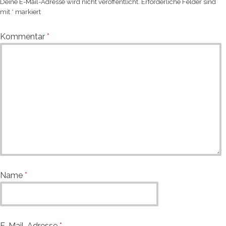
Deine E-Mail-Adresse wird nicht veröffentlicht.
Erforderliche Felder sind
mit
*
markiert
Kommentar
*
Name
*
E-Mail-Adresse
*