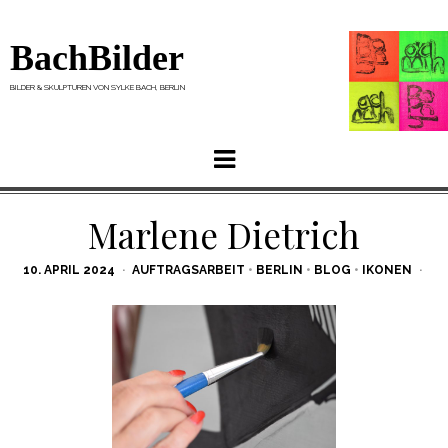
BachBilder
BILDER & SKULPTUREN VON SYLKE BACH, BERLIN
Menu
Marlene Dietrich
POSTED
10. APRIL 2024
AUFTRAGSARBEIT
•
BERLIN
•
BLOG
•
IKONEN
ON