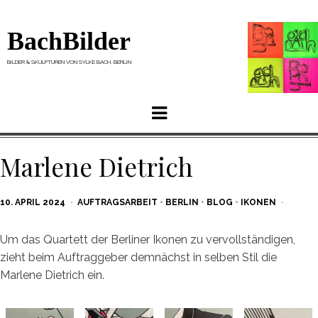
BachBilder
BILDER & SKULPTUREN VON SYLKE BACH, BERLIN
Menu
Marlene Dietrich
POSTED
10. APRIL 2024
AUFTRAGSARBEIT
•
BERLIN
•
BLOG
•
IKONEN
ON
Um das Quartett der Berliner Ikonen zu vervollständigen,
zieht beim Auftraggeber demnächst in selben Stil die
Marlene Dietrich ein.