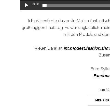
00:00
Ich präsentierte das erste Mal so fantastis
großzügigen Laufsteg. Es war unglaublich, m
mit den Models und den
Vielen Dank an
int.modest.fashion.sho
Zusam
Eure Syl
Facebo
Foto (c)
MEHR ER