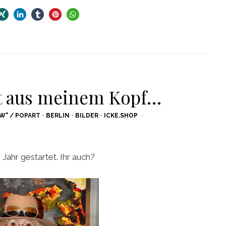
st aus meinem Kopf…
W" / POPART
•
BERLIN
•
BILDER
•
ICKE.SHOP
e Jahr gestartet. Ihr auch?