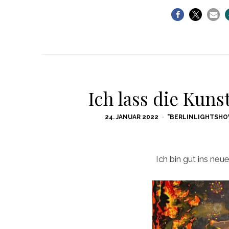
Ich lass die Kun
POSTED
24. JANUAR 2022
"BERLINLIGHTSHO
ON
Ich bin gut ins neu