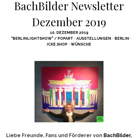
BachBilder Newsletter
Dezember 2019
POSTED
10. DEZEMBER 2019
ON
"BERLINLIGHTSHOW" / POPART
•
AUSSTELLUNGEN
•
BERLIN
•
ICKE.SHOP
•
WÜNSCHE
Liebe Freunde, Fans und Förderer von
BachBilder
,