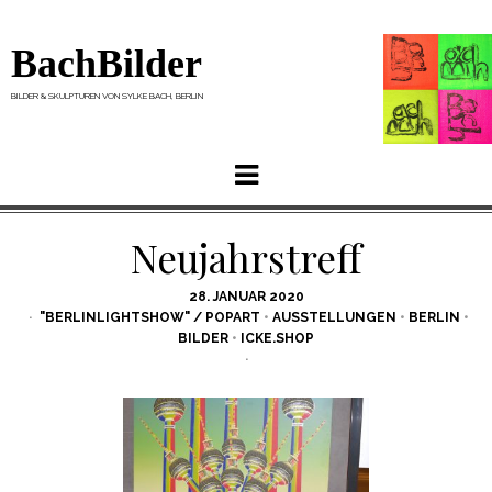
BachBilder
BILDER & SKULPTUREN VON SYLKE BACH, BERLIN
Menu
Neujahrstreff
POSTED
28. JANUAR 2020
ON
"BERLINLIGHTSHOW" / POPART
•
AUSSTELLUNGEN
•
BERLIN
•
BILDER
•
ICKE.SHOP