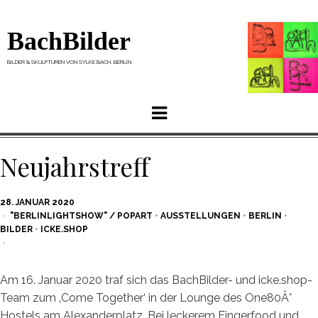
BachBilder
BILDER & SKULPTUREN VON SYLKE BACH, BERLIN
Menu
Neujahrstreff
POSTED
28. JANUAR 2020
ON
"BERLINLIGHTSHOW" / POPART
•
AUSSTELLUNGEN
•
BERLIN
•
BILDER
•
ICKE.SHOP
Am 16. Januar 2020 traf sich das BachBilder- und icke.shop-
Team zum ‚Come Together‘ in der Lounge des One80Â°
Hostels am Alexanderplatz. Bei leckerem Fingerfood und