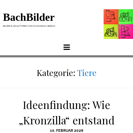
BachBilder
BILDER & SKULPTUREN VON SYLKE BACH, BERLIN
Menu
Kategorie:
Tiere
Ideenfindung: Wie
„Kronzilla“ entstand
POSTED
10. FEBRUAR 2026