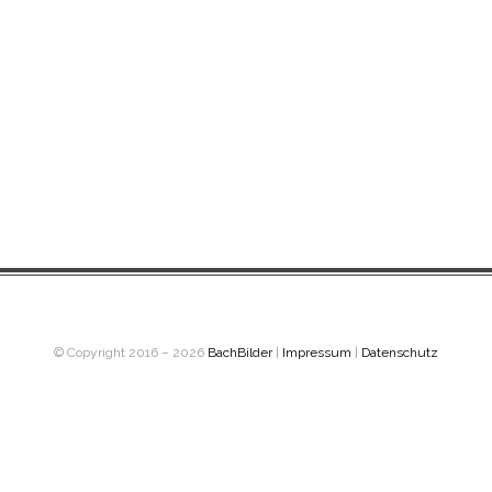
© Copyright 2016 – 2026
BachBilder
|
Impressum
|
Datenschutz