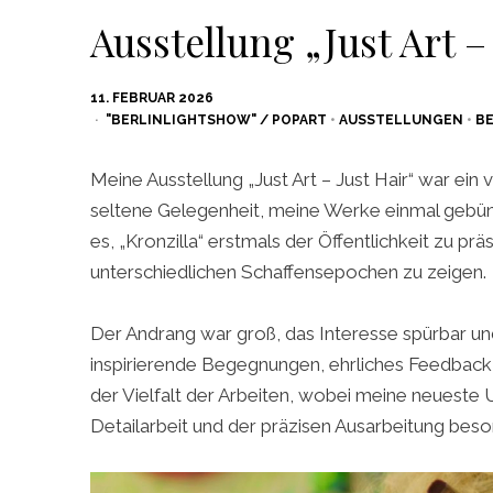
Ausstellung „Just Art –
POSTED
11. FEBRUAR 2026
ON
"BERLINLIGHTSHOW" / POPART
•
AUSSTELLUNGEN
•
BE
Meine Ausstellung „Just Art – Just Hair“ war ein v
seltene Gelegenheit, meine Werke einmal gebün
es, „Kronzilla“ erstmals der Öffentlichkeit zu pr
unterschiedlichen Schaffensepochen zu zeigen.
Der Andrang war groß, das Interesse spürbar und
inspirierende Begegnungen, ehrliches Feedback 
der Vielfalt der Arbeiten, wobei meine neueste
Detailarbeit und der präzisen Ausarbeitung bes
Video-