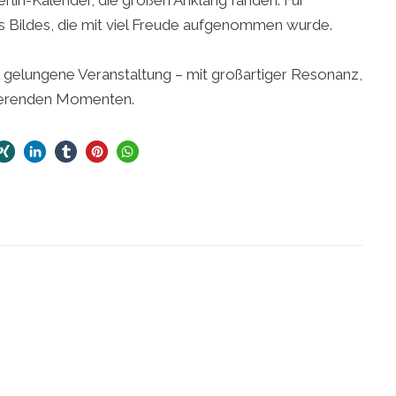
erlin-Kalender, die großen Anklang fanden. Für
s Bildes, die mit viel Freude aufgenommen wurde.
m gelungene Veranstaltung – mit großartiger Resonanz,
ierenden Momenten.