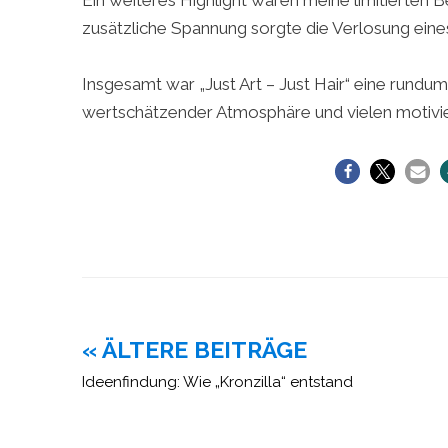
Ein weiteres Highlight waren meine limitierten B
zusätzliche Spannung sorgte die Verlosung eine
Insgesamt war „Just Art – Just Hair“ eine rundu
wertschätzender Atmosphäre und vielen motiv
Beitragsnavigation
« ÄLTERE BEITRÄGE
Ideenfindung: Wie „Kronzilla“ entstand