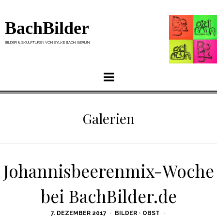
BachBilder
BILDER & SKULPTUREN VON SYLKE BACH, BERLIN
Menu
Galerien
Johannisbeerenmix-Woche
bei BachBilder.de
POSTED
7. DEZEMBER 2017
BILDER
•
OBST