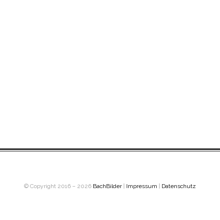
© Copyright 2016 – 2026
BachBilder
|
Impressum
|
Datenschutz