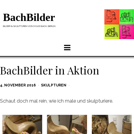
BachBilder
BILDER & SKULPTUREN VON SYLKE BACH, BERLIN
Menu
BachBilder in Aktion
POSTED
4. NOVEMBER 2016
SKULPTUREN
ON
Schaut doch mal rein, wie ich male und skulpturiere.