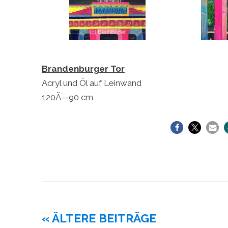
Brandenburger Tor
Acryl und Öl auf Leinwand
120Ã—90 cm
Beitragsnavigation
« ÄLTERE BEITRÄGE