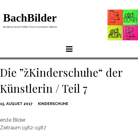
BachBilder
BILDER & SKULPTUREN VON SYLKE BACH, BERLIN
Menu
Die ”žKinderschuhe“ der
Künstlerin / Teil 7
POSTED
15. AUGUST 2017
KINDERSCHUHE
ON
erste Bilder
Zeitraum 1982-1987