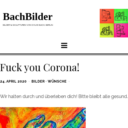
BachBilder
BILDER & SKULPTUREN VON SYLKE BACH, BERLIN
Menu
Fuck you Corona!
POSTED
24. APRIL 2020
BILDER
•
WÜNSCHE
ON
Wir halten durch und überleben dich! Bitte bleibt alle gesund.