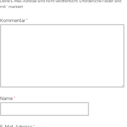
Deine E-Mail-Adresse wird nicht veröffentlicht.
Erforderliche Felder sind
mit
*
markiert
Kommentar
*
Name
*
E-Mail-Adresse
*