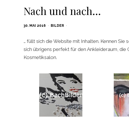
Nach und nach…
POSTED
30. MAI 2016
BILDER
ON
… füllt sich die Website mit Inhalten. Kennen Si
sich übrigens perfekt für den Ankleideraum, di
Kosmetiksalon.