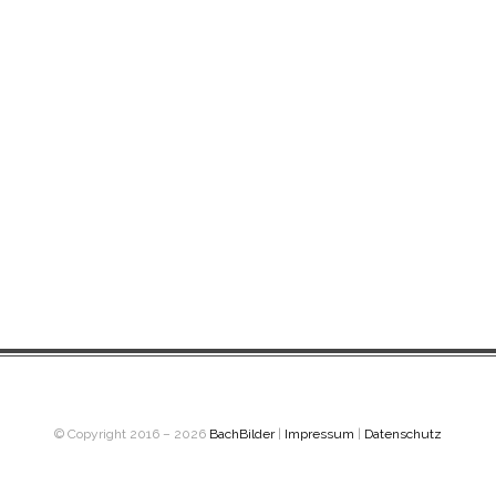
© Copyright 2016 – 2026
BachBilder
|
Impressum
|
Datenschutz