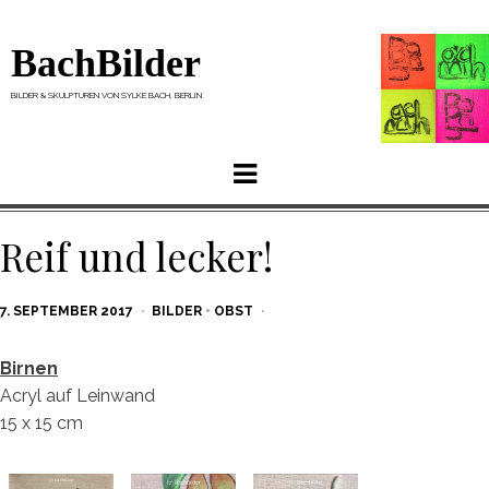
BachBilder
BILDER & SKULPTUREN VON SYLKE BACH, BERLIN
Menu
Reif und lecker!
POSTED
7. SEPTEMBER 2017
BILDER
•
OBST
ON
Birnen
Acryl auf Leinwand
15 x 15 cm