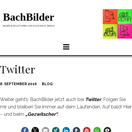
BachBilder
BILDER & SKULPTUREN VON SYLKE BACH, BERLIN
Menu
Twitter
POSTED
8. SEPTEMBER 2016
BLOG
ON
Weiter geht’s: BachBilder jetzt auch bei
Twitter
. Folgen Sie
mir und bleiben Sie immer auf dem Laufenden. Auf bald! Hier
– und beim
„Gezwitscher“
.