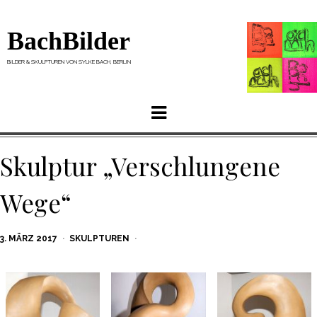
BachBilder
BILDER & SKULPTUREN VON SYLKE BACH, BERLIN
Menu
Skulptur „Verschlungene
Wege“
POSTED
3. MÄRZ 2017
SKULPTUREN
ON