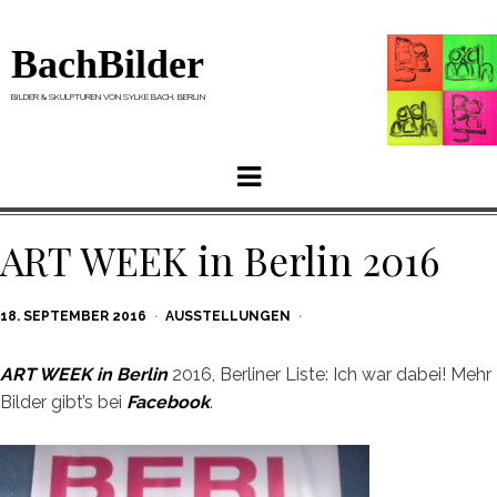
BachBilder
BILDER & SKULPTUREN VON SYLKE BACH, BERLIN
Menu
ART WEEK in Berlin 2016
POSTED
18. SEPTEMBER 2016
AUSSTELLUNGEN
ON
ART WEEK in Berlin
2016, Berliner Liste: Ich war dabei! Mehr
Bilder gibt’s bei
Facebook
.