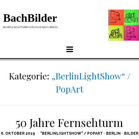
BachBilder
BILDER & SKULPTUREN VON SYLKE BACH, BERLIN
Menu
Kategorie:
„BerlinLightShow“ /
PopArt
50 Jahre Fernsehturm
POSTED
6. OKTOBER 2019
"BERLINLIGHTSHOW" / POPART
•
BERLIN
•
BILDER