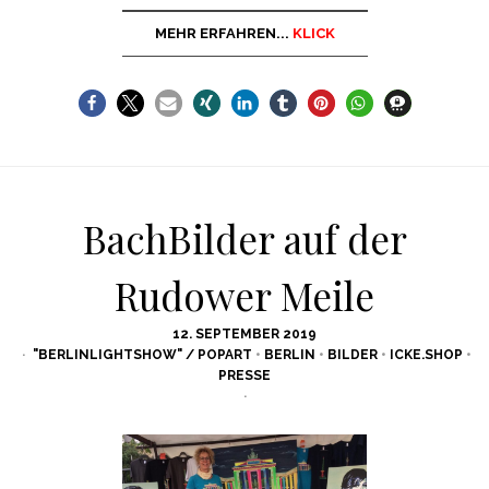
MEHR ERFAHREN...
KLICK
BachBilder auf der
Rudower Meile
POSTED
12. SEPTEMBER 2019
ON
"BERLINLIGHTSHOW" / POPART
•
BERLIN
•
BILDER
•
ICKE.SHOP
•
PRESSE