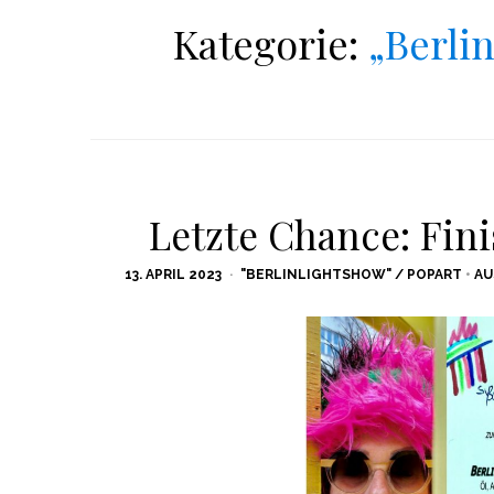
Kategorie:
„Berli
Letzte Chance: Fini
POSTED
13. APRIL 2023
"BERLINLIGHTSHOW" / POPART
•
AU
ON