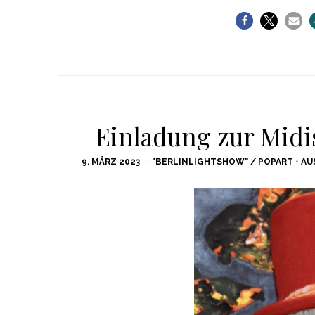
Einladung zur Midi
POSTED
9. MÄRZ 2023
"BERLINLIGHTSHOW" / POPART
•
AU
ON