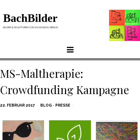
BachBilder
BILDER & SKULPTUREN VON SYLKE BACH, BERLIN
Menu
MS-Maltherapie:
Crowdfunding Kampagne
POSTED
22. FEBRUAR 2017
BLOG
•
PRESSE
ON