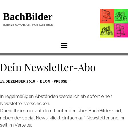
BachBilder
BILDER & SKULPTUREN VON SYLKE BACH, BERLIN
Menu
Dein Newsletter-Abo
POSTED
13. DEZEMBER 2016
BLOG
•
PRESSE
ON
In regelmäßigen Abständen werde ich ab sofort einen
Newsletter verschicken.
Damit Ihr immer auf dem Laufenden über BachBilder seid,
neben der social News, klickt einfach auf Newsletter und ihr
seit im Verteiler.