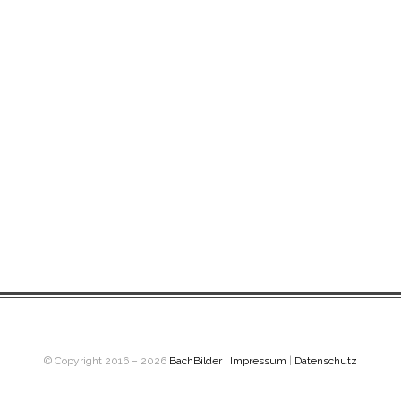
© Copyright 2016 – 2026
BachBilder
|
Impressum
|
Datenschutz