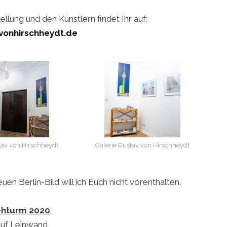
llung und den Künstlern findet Ihr auf:
vonhirschheydt.de
tav von Hirschheydt
Galerie Gustav von Hirschheydt
n Berlin-Bild will ich Euch nicht vorenthalten.
ehturm 2020
auf Leinwand