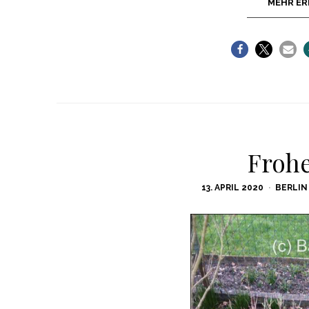
MEHR ER
Frohe
POSTED
13. APRIL 2020
BERLIN
ON