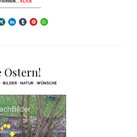
FAHREN...
KLICK
 Ostern!
•
BILDER
•
NATUR
•
WÜNSCHE