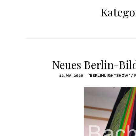
Katego
Neues Berlin-Bil
POSTED
12. MAI 2020
"BERLINLIGHTSHOW" / 
ON