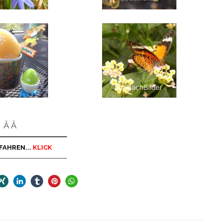
Â Â
FAHREN...
KLICK