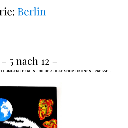
rie:
Berlin
– 5 nach 12 –
ELLUNGEN
•
BERLIN
•
BILDER
•
ICKE.SHOP
•
IKONEN
•
PRESSE