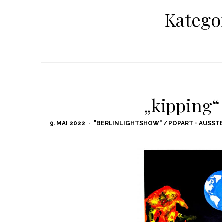
Katego
„kipping“ 
POSTED
9. MAI 2022
"BERLINLIGHTSHOW" / POPART
•
AUSST
ON