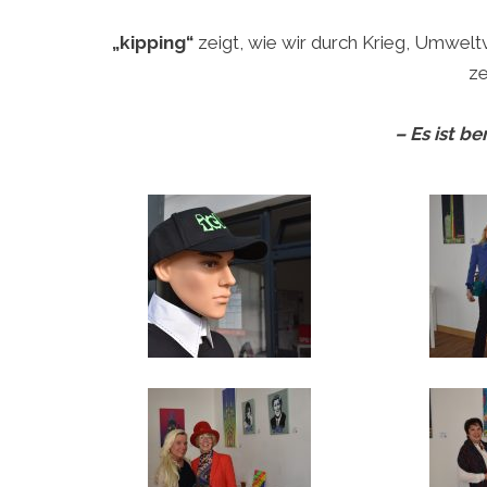
„kipping“
zeigt, wie wir durch Krieg, Umwel
ze
– Es ist be