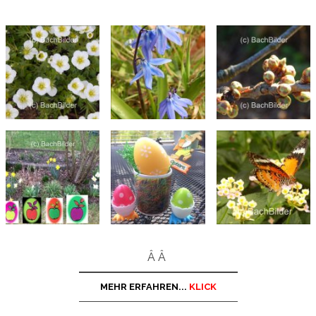
Â Â
MEHR ERFAHREN...
KLICK