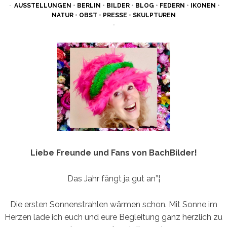
ON
AUSSTELLUNGEN
•
BERLIN
•
BILDER
•
BLOG
•
FEDERN
•
IKONEN
•
NATUR
•
OBST
•
PRESSE
•
SKULPTUREN
Liebe Freunde und Fans von BachBilder!
Das Jahr fängt ja gut an”¦
Die ersten Sonnenstrahlen wärmen schon. Mit Sonne im
Herzen lade ich euch und eure Begleitung ganz herzlich zu