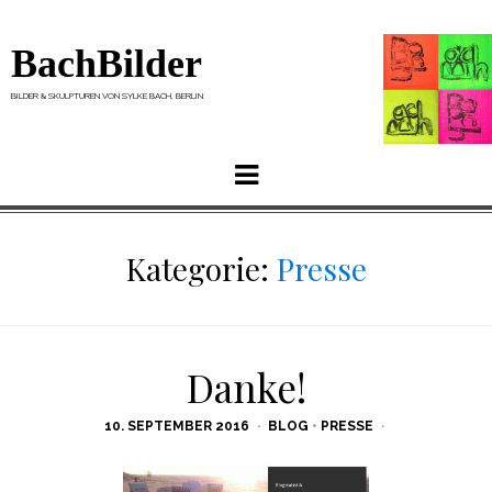
BachBilder
BILDER & SKULPTUREN VON SYLKE BACH, BERLIN
Menu
Kategorie:
Presse
Danke!
POSTED
10. SEPTEMBER 2016
BLOG
•
PRESSE
ON