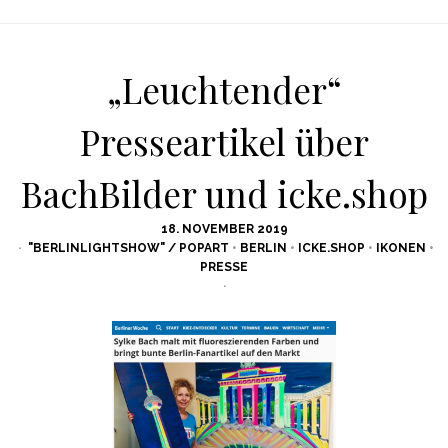
„Leuchtender“
Presseartikel über
BachBilder und icke.shop
POSTED
18. NOVEMBER 2019
ON
"BERLINLIGHTSHOW" / POPART
•
BERLIN
•
ICKE.SHOP
•
IKONEN
•
PRESSE