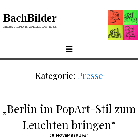
BachBilder
BILDER & SKULPTUREN VON SYLKE BACH, BERLIN
Menu
Kategorie:
Presse
„Berlin im PopArt-Stil zum
Leuchten bringen“
POSTED
28. NOVEMBER 2019