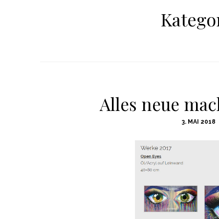
Katego
Alles neue mach
POSTED
3. MAI 2018
ON