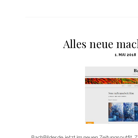
Alles neue mach
POSTED
1. MAI 2018
ON
BachBilder.de jetzt im neuen Zeitungsoutfit.