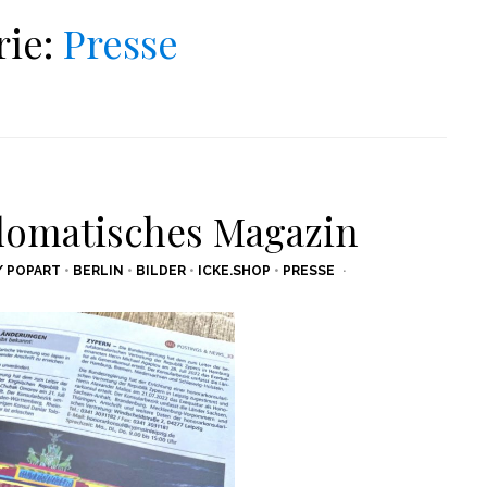
rie:
Presse
plomatisches Magazin
/ POPART
•
BERLIN
•
BILDER
•
ICKE.SHOP
•
PRESSE