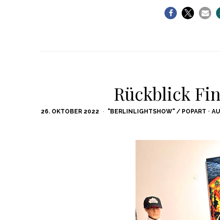
Rückblick Fin
POSTED
26. OKTOBER 2022
"BERLINLIGHTSHOW" / POPART
•
A
ON