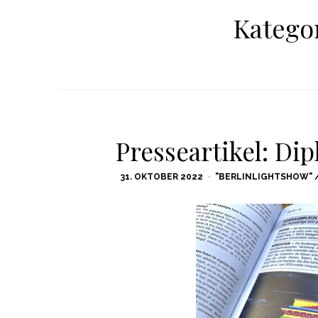
Katego
Presseartikel: Di
POSTED
31. OKTOBER 2022
"BERLINLIGHTSHOW" 
ON