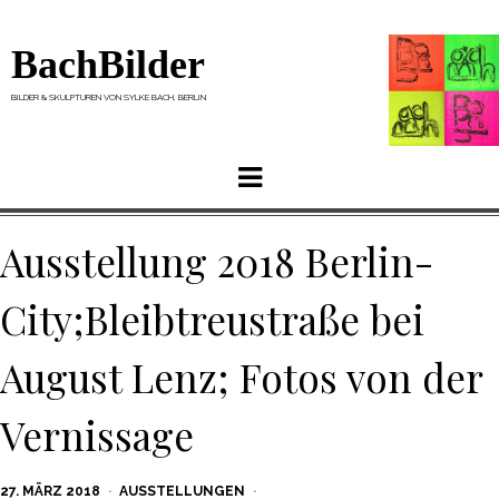
BachBilder
BILDER & SKULPTUREN VON SYLKE BACH, BERLIN
Menu
Ausstellung 2018 Berlin-
City;Bleibtreustraße bei
August Lenz; Fotos von der
Vernissage
POSTED
27. MÄRZ 2018
AUSSTELLUNGEN