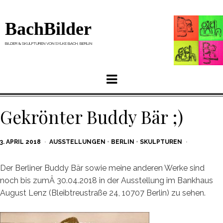
BachBilder
BILDER & SKULPTUREN VON SYLKE BACH, BERLIN
Menu
Gekrönter Buddy Bär ;)
POSTED
3. APRIL 2018
AUSSTELLUNGEN
•
BERLIN
•
SKULPTUREN
ON
Der Berliner Buddy Bär sowie meine anderen Werke sind
noch bis zumÂ 30.04.2018 in der Ausstellung im Bankhaus
August Lenz (Bleibtreustraße 24, 10707 Berlin) zu sehen.