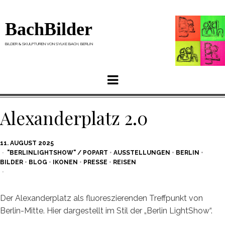
BachBilder
BILDER & SKULPTUREN VON SYLKE BACH, BERLIN
Menu
Alexanderplatz 2.0
POSTED
11. AUGUST 2025
ON
"BERLINLIGHTSHOW" / POPART
•
AUSSTELLUNGEN
•
BERLIN
•
BILDER
•
BLOG
•
IKONEN
•
PRESSE
•
REISEN
Der Alexanderplatz als fluoreszierenden Treffpunkt von
Berlin-Mitte. Hier dargestellt im Stil der „Berlin LightShow“.