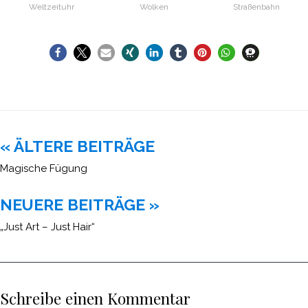
Weltzeituhr
Wolken
Straßenbahn
Beitragsnavigation
« ÄLTERE BEITRÄGE
Magische Fügung
NEUERE BEITRÄGE »
„Just Art – Just Hair“
Schreibe einen Kommentar