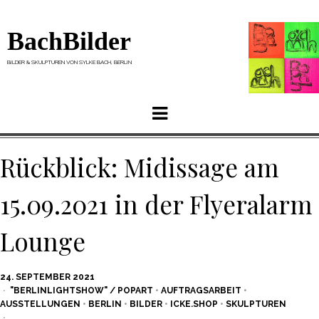
BachBilder
BILDER & SKULPTUREN VON SYLKE BACH, BERLIN
Menu
Rückblick: Midissage am
15.09.2021 in der Flyeralarm
Lounge
POSTED
24. SEPTEMBER 2021
ON
"BERLINLIGHTSHOW" / POPART
•
AUFTRAGSARBEIT
•
AUSSTELLUNGEN
•
BERLIN
•
BILDER
•
ICKE.SHOP
•
SKULPTUREN