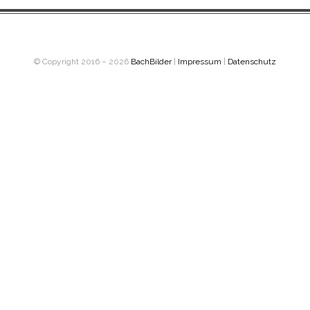
© Copyright 2016 – 2026
BachBilder
|
Impressum
|
Datenschutz