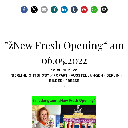
”žNew Fresh Opening“ am
06.05.2022
POSTED
12. APRIL 2022
ON
"BERLINLIGHTSHOW" / POPART
•
AUSSTELLUNGEN
•
BERLIN
•
BILDER
•
PRESSE