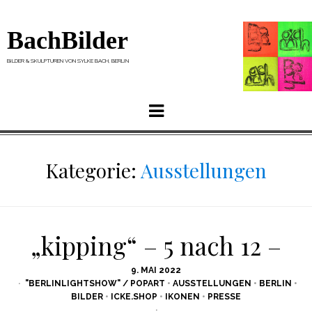
BachBilder
BILDER & SKULPTUREN VON SYLKE BACH, BERLIN
Menu
Kategorie:
Ausstellungen
„kipping“ – 5 nach 12 –
POSTED
9. MAI 2022
ON
"BERLINLIGHTSHOW" / POPART
•
AUSSTELLUNGEN
•
BERLIN
•
BILDER
•
ICKE.SHOP
•
IKONEN
•
PRESSE