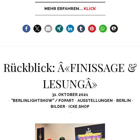
MEHR ERFAHREN...
KLICK
Rückblick: Â«FINISSAGE &
LESUNGÂ»
POSTED
31. OKTOBER 2021
ON
"BERLINLIGHTSHOW" / POPART
•
AUSSTELLUNGEN
•
BERLIN
•
BILDER
•
ICKE.SHOP