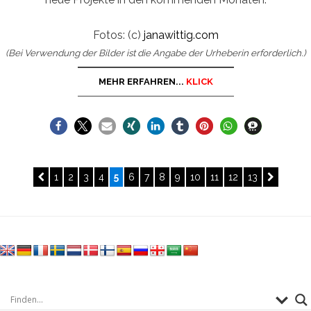
Fotos: (c)
janawittig.com
(Bei Verwendung der Bilder ist die Angabe der Urheberin erforderlich.)
MEHR ERFAHREN...
KLICK
Seitennummerierung
PREVIOUS
PAGE
PAGE
PAGE
PAGE
PAGE
PAGE
PAGE
PAGE
PAGE
PAGE
PAGE
PAGE
PAGE
NEXT
1
2
3
4
5
6
7
8
9
10
11
12
13
PAGE
PAGE
der
Beiträge