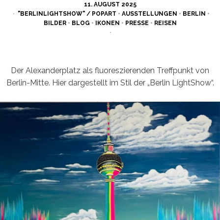
POSTED
11. AUGUST 2025
ON
"BERLINLIGHTSHOW" / POPART
•
AUSSTELLUNGEN
•
BERLIN
•
BILDER
•
BLOG
•
IKONEN
•
PRESSE
•
REISEN
Der Alexanderplatz als fluoreszierenden Treffpunkt von
Berlin-Mitte. Hier dargestellt im Stil der „Berlin LightShow“.