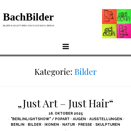
BachBilder
BILDER & SKULPTUREN VON SYLKE BACH, BERLIN
Menu
Kategorie:
Bilder
„Just Art – Just Hair“
POSTED
16. OKTOBER 2025
ON
"BERLINLIGHTSHOW" / POPART
•
AUGEN
•
AUSSTELLUNGEN
•
BERLIN
•
BILDER
•
IKONEN
•
NATUR
•
PRESSE
•
SKULPTUREN