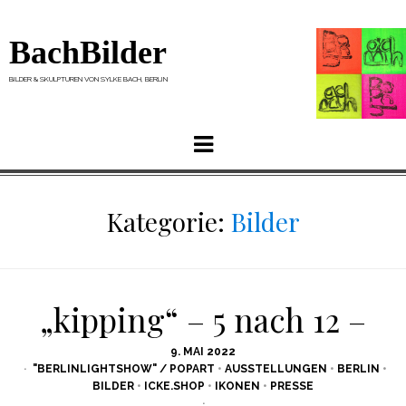
BachBilder
BILDER & SKULPTUREN VON SYLKE BACH, BERLIN
Menu
Kategorie:
Bilder
„kipping“ – 5 nach 12 –
POSTED
9. MAI 2022
ON
"BERLINLIGHTSHOW" / POPART
•
AUSSTELLUNGEN
•
BERLIN
•
BILDER
•
ICKE.SHOP
•
IKONEN
•
PRESSE