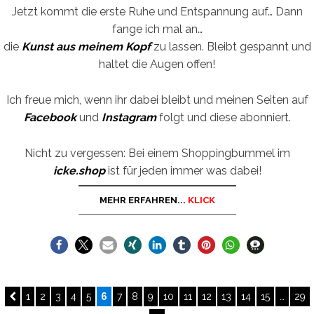
Jetzt kommt die erste Ruhe und Entspannung auf… Dann
fange ich mal an…
die
Kunst aus meinem Kopf
zu lassen. Bleibt gespannt und
haltet die Augen offen!
Ich freue mich, wenn ihr dabei bleibt und meinen Seiten auf
Facebook
und
Instagram
folgt und diese abonniert.
Nicht zu vergessen: Bei einem Shoppingbummel im
icke.shop
ist für jeden immer was dabei!
MEHR ERFAHREN...
KLICK
Seitennummerierung
PREVIOUS
PAGE
PAGE
PAGE
PAGE
PAGE
PAGE
PAGE
PAGE
PAGE
PAGE
PAGE
PAGE
PAGE
PAGE
PAGE
PAG
1
2
3
4
5
6
7
8
9
10
11
12
13
14
15
…
29
PAGE