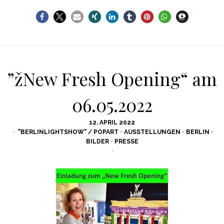
”žNew Fresh Opening“ am
06.05.2022
POSTED
12. APRIL 2022
ON
"BERLINLIGHTSHOW" / POPART
•
AUSSTELLUNGEN
•
BERLIN
•
BILDER
•
PRESSE