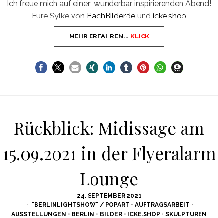
Ich freue mich auf einen wunderbar inspirierenden Abend!
Eure Sylke von
BachBilder.de
und
icke.shop
MEHR ERFAHREN...
KLICK
Rückblick: Midissage am
15.09.2021 in der Flyeralarm
Lounge
POSTED
24. SEPTEMBER 2021
ON
"BERLINLIGHTSHOW" / POPART
•
AUFTRAGSARBEIT
•
AUSSTELLUNGEN
•
BERLIN
•
BILDER
•
ICKE.SHOP
•
SKULPTUREN