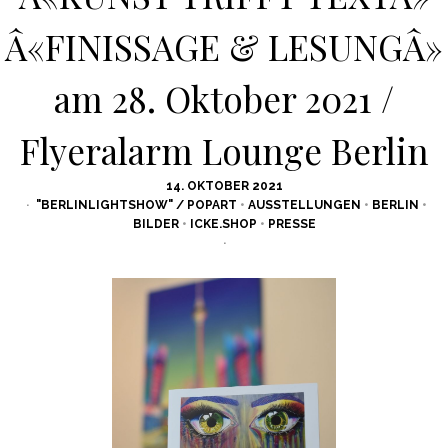
Â«FINISSAGE & LESUNGÂ»
am 28. Oktober 2021 /
Flyeralarm Lounge Berlin
POSTED
14. OKTOBER 2021
ON
"BERLINLIGHTSHOW" / POPART
•
AUSSTELLUNGEN
•
BERLIN
•
BILDER
•
ICKE.SHOP
•
PRESSE