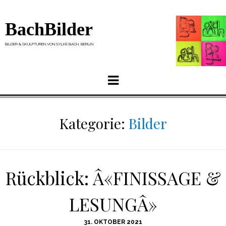
BachBilder
BILDER & SKULPTUREN VON SYLKE BACH, BERLIN
Menu
Kategorie:
Bilder
Rückblick: Â«FINISSAGE &
LESUNGÂ»
POSTED
31. OKTOBER 2021