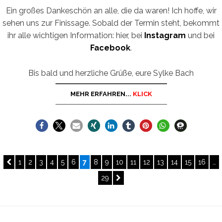
Ein großes Dankeschön an alle, die da waren! Ich hoffe, wir
sehen uns zur Finissage. Sobald der Termin steht, bekommt
ihr alle wichtigen Information: hier, bei
Instagram
und bei
Facebook
.
Bis bald und herzliche Grüße, eure Sylke Bach
MEHR ERFAHREN...
KLICK
Seitennummerierung
PREVIOUS
PAGE
PAGE
PAGE
PAGE
PAGE
PAGE
PAGE
PAGE
PAGE
PAGE
PAGE
PAGE
PAGE
PAGE
PAGE
PAGE
1
2
3
4
5
6
7
8
9
10
11
12
13
14
15
16
…
PAGE
der
PAGE
NEXT
29
PAGE
Beiträge